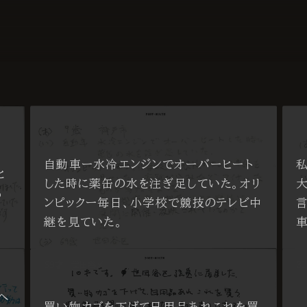
自動車ー水冷エンジンでオーバーヒート
と
した時に薬缶の水を注ぎ足していた。オリ
も
ンピックー毎日、小学校で競技のテレビ中
継を見ていた。
69才 世田谷区
3
へ
買い物カゴを下げて日用品あれこれを買