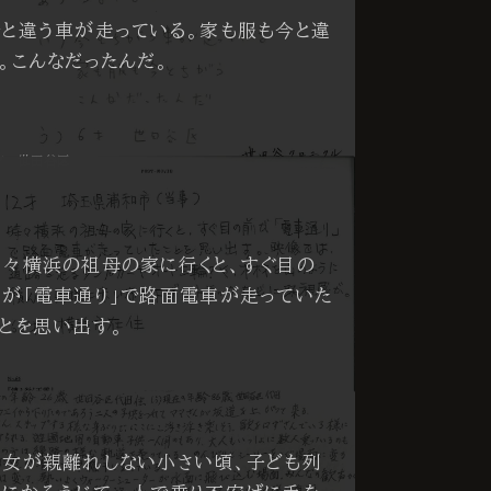
今と違う車が走っている。家も服も今と違
。こんなだったんだ。
才 世田谷区
時々横浜の祖母の家に行くと、すぐ目の
前が「電車通り」で路面電車が走っていた
ことを思い出す。
5才 横浜市
長女が親離れしない小さい頃、子ども列