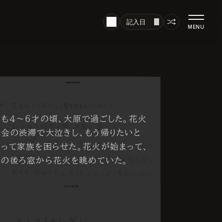
記入日
MENU
私も４～6才の頃、大原で過ごした。花火
大会の渋滞で大泣きし、もう帰りたいと
言って家族を困らせた。花火が始まって、
車の後ろ窓から花火を眺めていた。
1才 北区