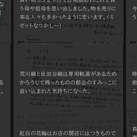
な
う母や祖母を思い出しました。物を売りに
1
来る人々も多かったように思います。（ミ
う
ゼットなつかしー）
68才 大田区蒲田本町に住んでます。古い商店街の多い所で
6
す（あちこちの商店街行ってみたい・・・）
荒川線と世田谷線は専用軌道があるため
る
かろうじて残ったものの都会のすみっこに
。
追い込まれた気持ちになった。
82才 世田谷区
6
紅白の花輪はお店の開店にはつきもので